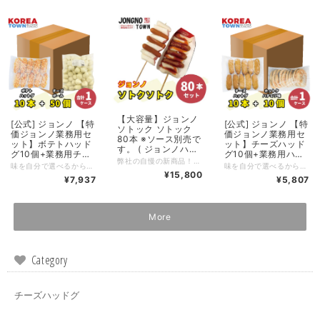
国 お土産 お試し ト
ライアルセット 韓国
料理 韓国食品 餃子
ぎょうざ 惣菜 詰め
合わせ お惣菜 おか
ず おかずセット
【大容量】ジョンノ
[公式] ジョンノ 【特
[公式] ジョンノ 【特
ソトック ソトック
価ジョンノ業務用セ
価ジョンノ業務用セ
80本 ※ソース別売で
ット】ボテトハッド
ット】チーズハッド
す。 ( ジョンノハッ
グ10個+業務用チー
グ10個+業務用ハチ
トグ 元祖ジョンノポ
弊社の自慢の新商品！！##ジョンノ ソトック ソトック##<br>業務用80本 <br>※ソース別売です。
ズボール50個 ●新
ミツ味ホットク10
味を自分で選べるから楽しい！おいしい！チーズボール（ハーニパター）・ハットグ（プーレン＆ポテト）
味を自分で選べるから楽しい！おいしい！ホットク（ハチミツ味）・ハットグ（プーレン＆ポテト）
テトモッツァレッラ
大久保 チーズ ドッ
個 ●新大久保 チー
¥15,800
チーズハットグ 業務
¥7,937
¥5,807
ク チーズボール 韓
ズ ドック チーズボ
用 大容量・韓国商
国 お土産 お試し
ール 韓国 お土産 お
品・韓国食品 モッバ
トライアルセット 韓
試し トライアルセッ
ン youtube asmr チ
国料理 韓国食品 餃
ト 韓国料理 韓国食
More
ーズボール 10円パ
子 ぎょうざ 惣菜 詰
品 餃子 ぎょうざ 惣
ン チーズ
め合わせ お惣菜 お
菜 詰め合わせ お惣
かず おかずセット
菜 母の日 おかずセ
ット
Category
チーズハッドグ