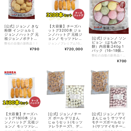
[公式] ジョンノ きな
【大容量】チーズハ
粉餅 インジョルミ
ットグ3200本 ジョ
ジョンノハットグ 元
ンノハットグ 元祖ジ
[公式] ジョンノ ソン
祖ジョンノポテトモ
ョンノ モッツァレッ
ピョン（はちみつ
ッツァレッラチーズ
ラチーズハットグ 業
弊社の自慢の新商品！！
ジョンノプレミアム100%手作り!! 韓国定番グルメ 新大久保グルメ
餅）内容量:240g 1
ハットグ 業務用 大
務用 大容量・韓国商
¥790
¥720,000
パック（16~18個入
容量・韓国商品・韓
品・韓国料理
り） ジョンノハット
国食品・モッバン
弊社の自慢の新商品！！##ソンピョン（はちみつ餅）##<br>内容量:240g 1パック（14~18個入り）
グ 元祖ジョンノポテ
youtube asmr チー
¥700
トモッツァレッラチ
ズボール 10円パン
ーズハットグ 業務用
チーズ
大容量・韓国商品・
韓国食品・モッバン
youtube asmr チー
ズボール 10円パン
チーズ
【大容量】チーズハ
[公式] ジョンノチー
[公式] ジョンノデリ
ットグ1600本 ジョ
ズ ボール デリまん
まんじゅう サツマイ
ンノハットグ 元祖ジ
じゅうセット(モッツ
モチーズボールセッ
ョンノ モッツァレッ
ァレラチーズ1、デ
ト(サツマイモチーズ
ラチーズハットグ 業
リまんじゅう1)業務
ボール1、デリまん