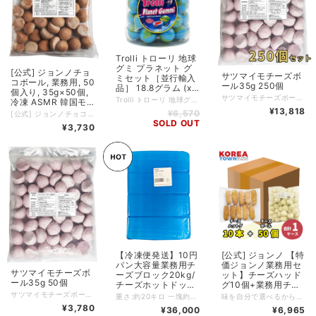
Trolli トローリ 地球
グミ プラネット グ
[公式] ジョンノチョ
サツマイモチーズボ
ミセット［並行輸入
コボール, 業務用, 50
ール35g 250個
品］ 18.8グラム (x
個入り, 35g×50個,
61) 業務用 地球グミ
サツマイモチーズボール35g 250個
Trolli トローリ 地球グミ プラネット グミセット［並行輸入品］ 18.8グラム (x 61) 業務用 地球グミ グミ 韓国グミ トロ―リ YouTube SNS 韓国食品 地球ゼリー カラフル 子供 誕生日 プレゼント クリスマス こどもの日
冷凍 ASMR 韓国モ
グミ 韓国グミ トロ
¥13,818
ッパン 楽しいお菓子
¥6,570
[公式] ジョンノチョコボール, 業務用, 50個入り, 35g×50個, 冷凍 ASMR 韓国モッパン 楽しいお菓子 マシッソ 韓国モッパン(揚げる必要があります)
―リ YouTube SNS
マシッソ 韓国モッパ
SOLD OUT
¥3,730
韓国食品 地球ゼリー
ン(揚げる必要があり
カラフル 子供 誕生
ます)
日 プレゼント クリ
スマス こどもの日
【冷凍便発送】10円
[公式] ジョンノ 【特
パン大容量業務用チ
価ジョンノ業務用セ
サツマイモチーズボ
ーズブロック20kg/
ット】チーズハッド
ール35g 50個
チーズホットドッグ/
グ10個+業務用チー
チーズボールなど使
ズボール50個 ●新
サツマイモチーズボール35g 50個
重さ:約20キロ 一塊約2.8kg~ 配送:冷蔵便 【ご購入前にご確認ください】チーズブロックの重量について 本商品は、**1箱に10kgのチーズブロックが2個入り（合計 約20kg）**の商品となっております。 製造工程の都合上、チーズブロックの重量には若干の個体差がございます。 そのため、1箱あたりの総重量が 19.5kg～20.5kg程度になる場合がございます。 販売価格につきましては、平均重量「約20kg」を基準として設定しております。 都度、重量に応じた価格変更は行っておりませんので、予めご了承ください。 何卒ご理解いただきますようお願い申し上げます。
味を自分で選べるから楽しい！おいしい！チーズボール（ハーニパター）・ハットグ（プーレン＆ポテト）
える
大久保 チーズ ドッ
¥3,780
¥36,000
¥6,965
ク チーズボール 韓