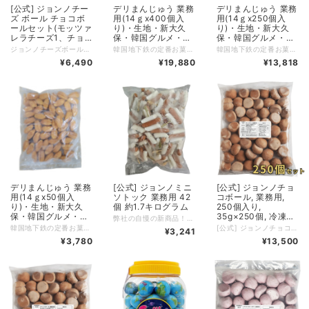
[公式] ジョンノチー
デリまんじゅう 業務
デリまんじゅう 業務
ズ ボール チョコボ
用(14ｇx400個入
用(14ｇx250個入
ールセット(モッツァ
り)・生地・新大久
り)・生地・新大久
レラチーズ1、チョ
保・韓国グルメ・お
保・韓国グルメ・お
コボール1)業務用 大
得・大容量
得・大容量
ジョンノチーズボール バラエティーセット ・チーズボール1袋 チョコボールセット(チョコボール1、チーズボール1) 1袋 50個入り 2種類 100個 気軽く負担無しでメニュー投入で様々なバリエーション可能 １６５℃で６－７分揚げるだけで完成 揚げ出し商品は暑いのでやけどにご注意してください
韓国地下鉄の定番お菓子！ ふわふわな生地に甘いカスタードが入った一口サイズのおやつです
韓国地下鉄の定番お菓子！ ふわふわな生地に甘いカスタードが入った一口サイズのおやつです
容量 各1袋50個入り
¥6,490
¥19,880
¥13,818
50個 × 2 合計100
個, 冷凍 ASMR 韓国
モッパン 楽しいお菓
子 マシッソ 韓国モ
ッパン クリーム イ
ベント所 祭り 海の
家
デリまんじゅう 業務
[公式] ジョンノミニ
[公式] ジョンノチョ
用(14ｇx50個入
ソトック 業務用 42
コボール, 業務用,
り)・生地・新大久
個 約1.7キログラム
250個入り,
保・韓国グルメ・お
35g×250個, 冷凍
弊社の自慢の新商品！！ ミニソトクソトク 業務用 42個 プライパンに油ひいてソトクをのせ 約1分程揚げって裏も1分程揚げる
得・大容量
ASMR 韓国モッパン
韓国地下鉄の定番お菓子！ ふわふわな生地に甘いカスタードが入った一口サイズのおやつです
[公式] ジョンノチョコボール, 業務用, 50個入り, 35g×50個, 冷凍 ASMR 韓国モッパン 楽しいお菓子 マシッソ 韓国モッパン(揚げる必要があります)
¥3,241
楽しいお菓子 マシッ
¥3,780
¥13,500
ソ 韓国モッパン(揚
げる必要があります)