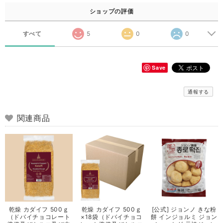
ショップの評価
すべて
5
0
0
Save
通報する
関連商品
乾燥 カダイフ 500ｇ
乾燥 カダイフ 500ｇ
[公式] ジョンノ きな粉
（ドバイチョコレート
×18袋（ドバイチョコ
餅 インジョルミ ジョン