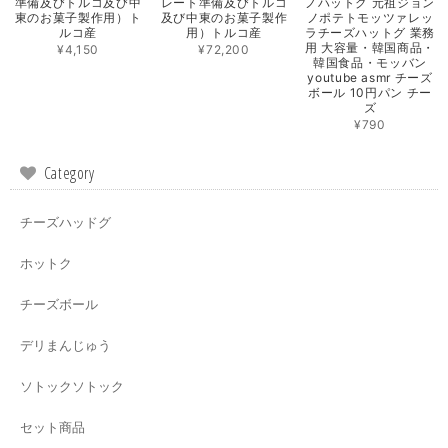
準備及びトルコ及び中
レート準備及びトルコ
ノハットグ 元祖ジョン
東のお菓子製作用）ト
及び中東のお菓子製作
ノポテトモッツァレッ
ルコ産
用）トルコ産
ラチーズハットグ 業務
用 大容量・韓国商品・
¥4,150
¥72,200
韓国食品・モッバン
youtube asmr チーズ
ボール 10円パン チー
ズ
¥790
Category
チーズハッドグ
ホットク
チーズボール
デリまんじゅう
ソトックソトック
セット商品