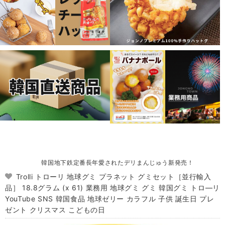
韓国地下鉄定番長年愛されたデリまんじゅう新発売！
Trolli トローリ 地球グミ プラネット グミセット［並行輸入
品］ 18.8グラム (x 61) 業務用 地球グミ グミ 韓国グミ トロ―リ
YouTube SNS 韓国食品 地球ゼリー カラフル 子供 誕生日 プレ
ゼント クリスマス こどもの日