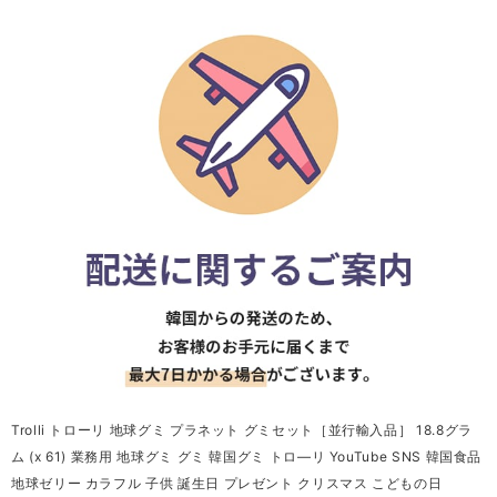
Trolli トローリ 地球グミ プラネット グミセット［並行輸入品］ 18.8グラ
ム (x 61) 業務用 地球グミ グミ 韓国グミ トロ―リ YouTube SNS 韓国食品
地球ゼリー カラフル 子供 誕生日 プレゼント クリスマス こどもの日