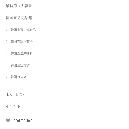
業務用（大容量）
韓国直送商品館
韓国直送生鮮食品
韓国直送お菓子
韓国直送調味料
韓国直送雑貨
韓国コスメ
１０円パン
イベント
Information