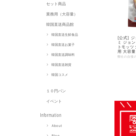
セット商品
業務用（大容量）
韓国直送商品館
韓国直送生鮮食品
[公式] ジョンノ き
ミ ジョ
韓国直送お菓子
トモッツ
用 大容
韓国直送調味料
バン you
弊社の自慢
円パン 
韓国直送雑貨
韓国コスメ
１０円パン
イベント
Information
About
Blog