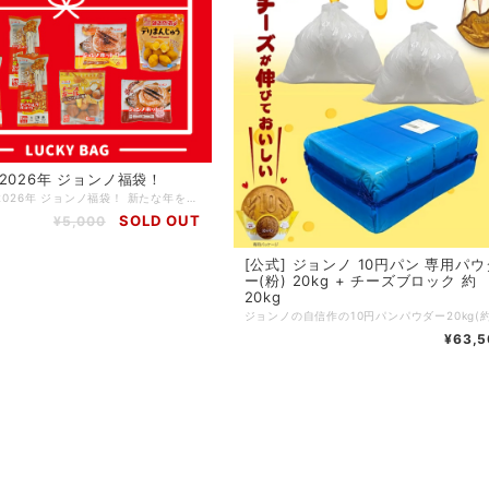
2026年 ジョンノ福袋！
■限定販売 2026年 ジョンノ福袋！ 新たな年を迎えるにあたり、2026年の特別な福袋をご用意しました！ジョンノの人気商品を厳選し、お得な内容で詰め込んだ豪華な福袋となっております。この機会をお見逃しなく！ ■福袋の内容 モッツァレラチーズハットグ 2本 ポテトモッツァレラチーズハットグ 2本 チーズボール １袋 ハチミツホットク １袋 あんこホットク １袋 デリまんじゅう １袋 この福袋は新年のお祝いにぴったりです！ご家庭で皆様と笑顔を分かち合える内容になっています。ジョンノの商品を今年もよろしくお願いいたします！
SOLD OUT
¥5,000
[公式] ジョンノ 10円パン 専用パウ
ー(粉) 20kg + チーズブロック 約
20kg
¥63,5