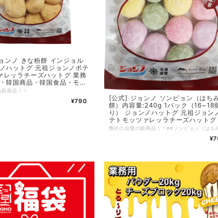
な粉餅 インジョル
ンノハットグ 元祖ジョンノポテ
ァレッラチーズハットグ 業務
量・韓国商品・韓国食品・モッ
tube asmr チーズボール 10
の新商品！！
チーズ
[公式] ジョンノ ソンピョン（はちみつ
¥790
餅）内容量:240g 1パック（16~18
り） ジョンノハットグ 元祖ジョン
テトモッツァレッラチーズハットグ
務用 大容量・韓国商品・韓国食品
ッバン youtube asmr チーズボー
¥7
10円パン チーズ