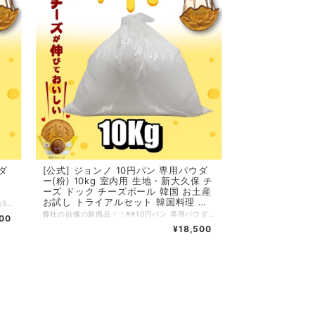
ダ
[公式] ジョンノ 10円パン 専用パウダ
ー(粉) 10kg 室内用 生地・新大久保 チ
ーズ ドック チーズボール 韓国 お土産
お試し トライアルセット 韓国料理 韓
ジョンノの自信作の10円パンパウダー20kg(約500個生産目安)と自社でメインとして使われてるベルギー産 チーズ ブロック 20kg (約500個生産目安)のセット商品 【ご購入前にご確認ください】チーズブロックの重量について 本商品は、**1箱に10kgのチーズブロックが2個入り（合計 約20kg）**の商品となっております。 製造工程の都合上、チーズブロックの重量には若干の個体差がございます。 そのため、1箱あたりの総重量が 19.5kg～20.5kg程度になる場合がございます。 販売価格につきましては、平均重量「約20kg」を基準として設定しております。 都度、重量に応じた価格変更は行っておりませんので、予めご了承ください。 何卒ご理解いただきますようお願い申し上げます。
国食品 餃子 ぎょうざ 惣菜 詰め合わせ
弊社の自慢の新商品！！##10円パン 専用パウダー(粉) ## 納品目安(約5日) 10kg
00
お惣菜 母の日 おかずセット
¥18,500