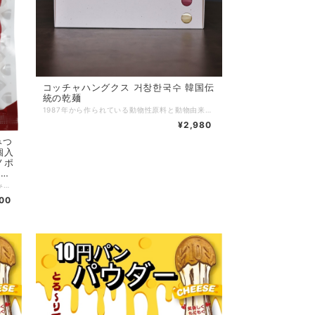
コッチャハングクス 거창한국수 韓国伝
統の乾麺
1987年から作られている動物性原料と動物由来成分を使用せずに作られている麺でイギリスのThe Vega Societyからヴィーガン認証をもらった商品です。 ５色の麺はそれぞれ天然の食材を使って色を出しています。 白 慶尚南道 お米 黒 全羅南道 黒米 緑 慶尚南道 ニラ 赤 済州 ビーツ 黄 慶尚北道 かぼちゃ ◆製法へこだわり 工場のように大量に生産ではなく一つ一つローラーで何十回も練ります。その後休まず素早く35-40度の温度でゆっくり３日間太陽の光を当てながら乾燥させワインが熟成されるのと同じような感覚で空気と光でゆっくりと熟成させながら麺の味を深くさせます。 そして天然の素材で色を付けているため麺を茹でオリーブオイルだけかけて食べても素材本来の味があり美味しく召し上がれます。 にゅう麵、ビビン麺等多様な調理方法で召し上がることが可能です。自分だけのアレンジ方法をぜひ探してみてください。
¥2,980
個入
ノポ
 業
・モ
弊社の自慢の新商品！！##ソンピョン（はちみつ餅）##<br>内容量:240g 1パック（14~18個入り）
ル
00