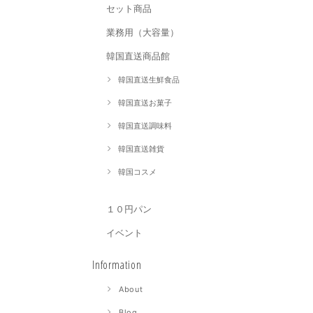
セット商品
業務用（大容量）
韓国直送商品館
韓国直送生鮮食品
韓国直送お菓子
韓国直送調味料
韓国直送雑貨
韓国コスメ
１０円パン
イベント
Information
About
Blog