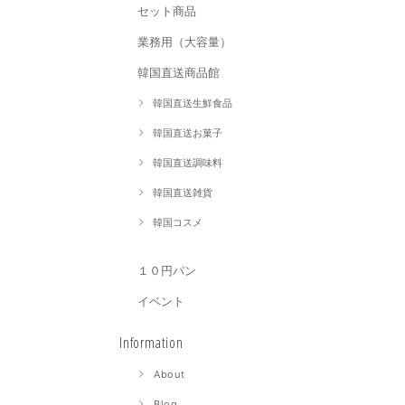
セット商品
業務用（大容量）
韓国直送商品館
韓国直送生鮮食品
韓国直送お菓子
韓国直送調味料
韓国直送雑貨
韓国コスメ
１０円パン
イベント
Information
About
Blog