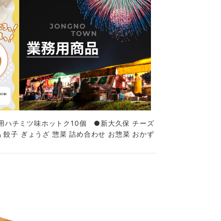
務用ハチミツ味ホットク10個 ●新大久保 チーズ
 餃子 ぎょうざ 惣菜 詰め合わせ お惣菜 おかず