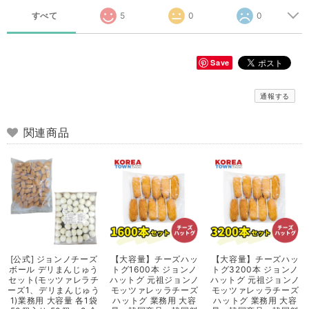
すべて
5
0
0
Save
通報する
関連商品
[公式] ジョンノチーズ
【大容量】チーズハッ
【大容量】チーズハッ
ボール デリまんじゅう
トグ1600本 ジョンノ
トグ3200本 ジョンノ
セット(モッツァレラチ
ハットグ 元祖ジョンノ
ハットグ 元祖ジョンノ
ーズ1、デリまんじゅう
モッツァレッラチーズ
モッツァレッラチーズ
1)業務用 大容量 各1袋
ハットグ 業務用 大容
ハットグ 業務用 大容