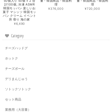
50個入り 50個 × 2 合
量・韓国商品・韓国料
量・韓国商品・韓国料
計100個, 冷凍 ASMR
理
理
韓国モッパン 楽しいお
¥376,000
¥720,000
菓子 マシッソ 韓国モッ
パン クリーム イベント
所 祭り 海の家
¥6,490
Category
チーズハッドグ
ホットク
チーズボール
デリまんじゅう
ソトックソトック
セット商品
業務用（大容量）